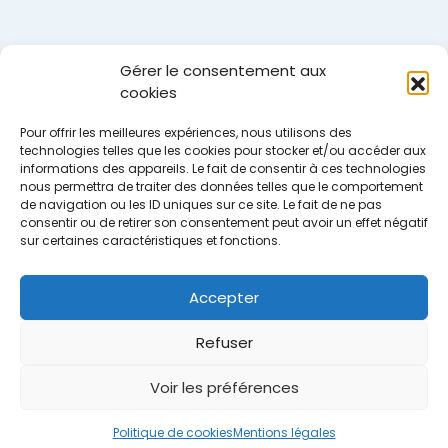
Gérer le consentement aux
cookies
Pour offrir les meilleures expériences, nous utilisons des
technologies telles que les cookies pour stocker et/ou accéder aux
informations des appareils. Le fait de consentir à ces technologies
nous permettra de traiter des données telles que le comportement
de navigation ou les ID uniques sur ce site. Le fait de ne pas
consentir ou de retirer son consentement peut avoir un effet négatif
sur certaines caractéristiques et fonctions.
Accepter
Refuser
Voir les préférences
Accueil
Nous contacter
Mentions légales
Plan du site
Politique de cookies (UE)
Politique de cookies
Mentions légales